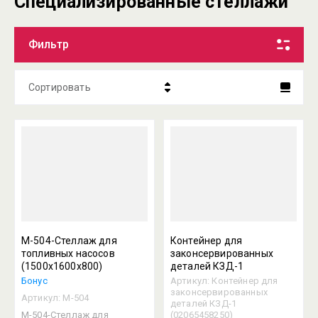
Специализированные стеллажи
Фильтр
Сортировать
Цена - убывание
Цена - возрастание
Название - Я-А
Название - А-Я
М-504-Стеллаж для
Контейнер для
топливных насосов
законсервированных
(1500х1600х800)
деталей КЗД-1
Бонус
Артикул:
Контейнер для
законсервированных
Артикул:
М-504
деталей КЗД-1
М-504-Стеллаж для
(02065458250)