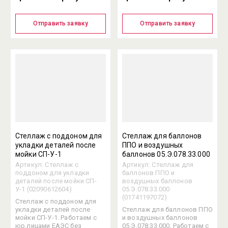
Отправить заявку
Отправить заявку
Стеллаж с поддоном для
Стеллаж для баллонов
укладки деталей после
ППО и воздушных
мойки СП-У-1
баллонов 05.Э.078.33.000
Артикул:
Стеллаж с
Артикул:
Стеллаж для
поддоном для укладки
баллонов ППО и
деталей после мойки СП-
воздушных баллонов
У-1 (02090612604)
05.Э.078.33.000
(01741197072)
Стеллаж с поддоном для
укладки деталей после
Стеллаж для баллонов ППО
мойки СП-У-1. Работаем с
и воздушных баллонов
юр.лицами ЕАЭС без
05.Э.078.33.000. Работаем с