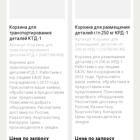
Корзина для
Корзина для размещения
транспортирования
деталей г/п 250 кг КРД-1
деталей КТД-1
Артикул:
Корзина для
размещения деталей г/п
Артикул:
Корзина для
250 кг КРД-1 (1579244749)
транспортирования
деталей КТД-1 (0437186438)
Корзина для размещения
деталей г/п 250 кг КРД-1.
Корзина для
Работаем с юр.лицами
транспортирования
ЕАЭС без посредников с
деталей КТД-1. Работаем с
2012 года. Присылайте
юр.лицами ЕАЭС без
ваши заявки, обработаем и
посредников с 2012 года.
предоставим ком.
Присылайте ваши заявки,
предложение. Поможем
обработаем и предоставим
подобрать оборудовние.
ком. предложение.
Рассчитаем доставку по
Поможем подобрать
России, Казахстану,
оборудовние. Рассчитаем
Кыргызстану, Беларуси.
доставку по России,
Цены производителя и
Казахстану, Кыргызстану,
скидки.
Беларуси. Цены
производителя и скидки.
Цена по запросу
Цена по запросу