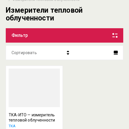
Измерители тепловой
облученности
Фильтр
Сортировать
Цена - убывание
Цена - возрастание
Название - Я-А
Название - А-Я
ТКА-ИТО — измеритель
тепловой облученности
ТКА