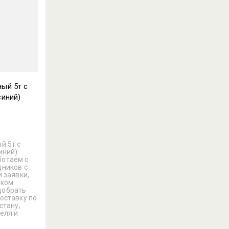
ый 5т с
синий)
й 5т с
иний)
ботаем с
дников с
 заявки,
ком.
добрать
оставку по
стану,
еля и