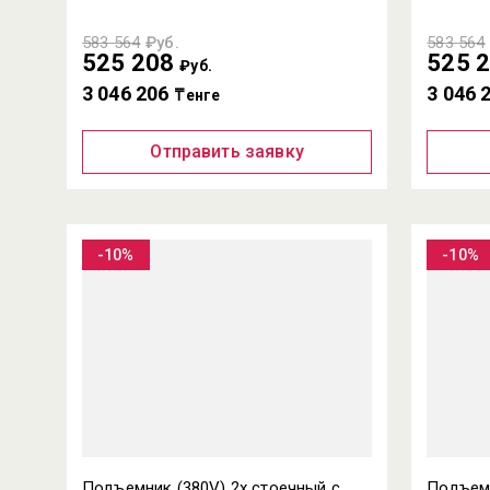
583 564
₽уб.
583 564
525 208
525 
₽уб.
3 046 206
3 046 
₸енге
Отправить заявку
-10%
-10%
Подъемник (380V) 2х стоечный с
Подъем