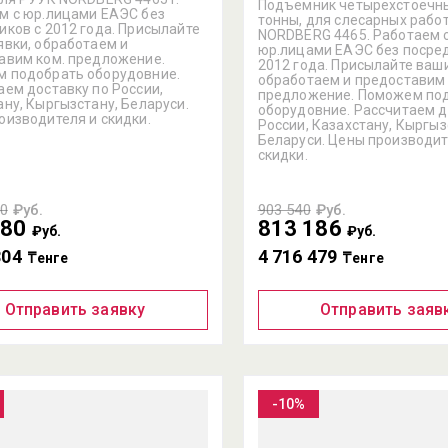
Подъемник четырехстоечный
м с юр.лицами ЕАЭС без
тонны, для слесарных рабо
иков с 2012 года. Присылайте
NORDBERG 4465. Работаем 
явки, обработаем и
юр.лицами ЕАЭС без посре
авим ком. предложение.
2012 года. Присылайте ваши
 подобрать оборудовние.
обработаем и предоставим 
аем доставку по России,
предложение. Поможем по
ану, Кыргызстану, Беларуси.
оборудовние. Рассчитаем д
оизводителя и скидки.
России, Казахстану, Кыргыз
Беларуси. Цены производит
скидки.
00
₽уб.
903 540
₽уб.
380
813 186
₽уб.
₽уб.
804
4 716 479
₸енге
₸енге
Отправить заявку
Отправить заяв
-10%