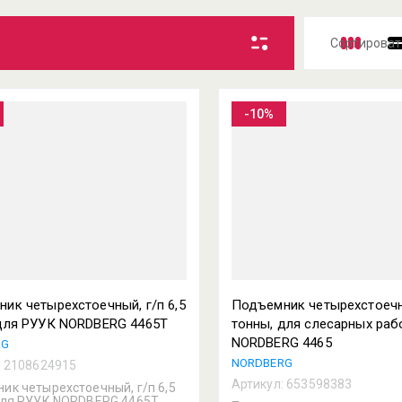
Сортироват
Цена 
-10%
Цена 
Назва
Назва
ик четырехстоечный, г/п 6,5
Подъемник четырехстоечны
для РУУК NORDBERG 4465T
тонны, для слесарных раб
NORDBERG 4465
RG
NORDBERG
:
2108624915
Артикул:
653598383
ик четырехстоечный, г/п 6,5
для РУУК NORDBERG 4465T.