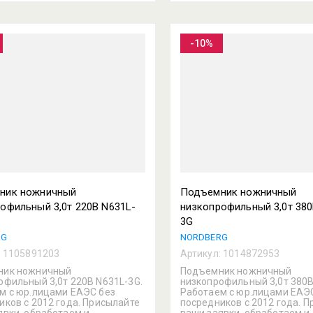
-10%
ник ножничный
Подъемник ножничный
офильный 3,0т 220В N631L-
низкопрофильный 3,0т 380
3G
RG
NORDBERG
:
1105891203
Артикул:
1014872953
ник ножничный
Подъемник ножничный
офильный 3,0т 220В N631L-3G.
низкопрофильный 3,0т 380В
м с юр.лицами ЕАЭС без
Работаем с юр.лицами ЕАЭ
иков с 2012 года. Присылайте
посредников с 2012 года. 
явки, обработаем и
ваши заявки, обработаем и