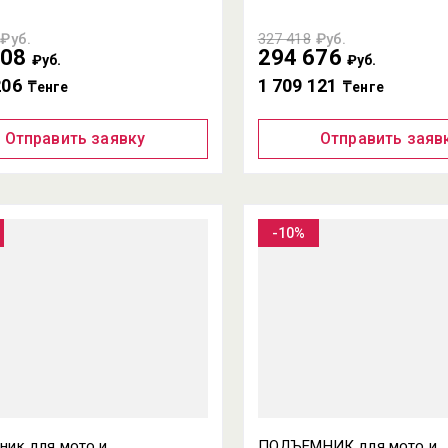
₽уб.
327 418
₽уб.
208
294 676
₽уб.
₽уб.
206
1 709 121
₸енге
₸енге
Отправить заявку
Отправить заяв
-10%
ник для мото и
ПОДЪЕМНИК для мото и