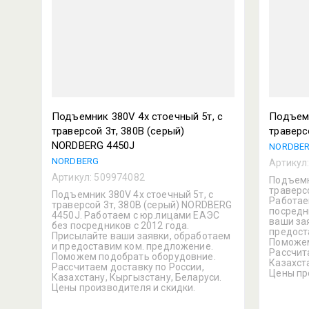
Подъемник 380V 4х стоечный 5т, c
Подъемн
траверсой 3т, 380В (серый)
траверс
NORDBERG 4450J
NORDBE
NORDBERG
Артикул
Артикул:
509974082
Подъемн
траверсо
Подъемник 380V 4х стоечный 5т, c
Работае
траверсой 3т, 380В (серый) NORDBERG
посредн
4450J. Работаем с юр.лицами ЕАЭС
ваши за
без посредников с 2012 года.
предост
Присылайте ваши заявки, обработаем
Поможем
и предоставим ком. предложение.
Рассчит
Поможем подобрать оборудовние.
Казахст
Рассчитаем доставку по России,
Цены пр
Казахстану, Кыргызстану, Беларуси.
Цены производителя и скидки.