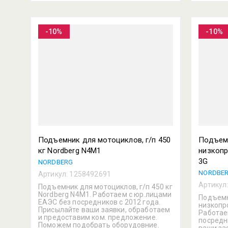
-10%
-10%
Подъемник для мотоциклов, г/п 450
Подъем
кг Nordberg N4M1
низкопр
3G
NORDBERG
NORDBE
Артикул:
1258492691
Артикул
Подъемник для мотоциклов, г/п 450 кг
Nordberg N4M1. Работаем с юр.лицами
Подъем
ЕАЭС без посредников с 2012 года.
низкопр
Присылайте ваши заявки, обработаем
Работае
и предоставим ком. предложение.
посредн
Поможем подобрать оборудовние.
ваши за