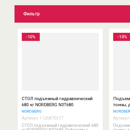
Фильтр
-10%
-10%
СТОЛ подъемный гидравлический
Подъемн
680 кг NORDBERG N3T680
тонны, 
NORDBERG
NORDBE
Артикул:
1126875677
Артикул
СТОЛ подъемный гидравлический 680
Подъемн
кг NORDBERG N3T680. Работаем с
тонны, 