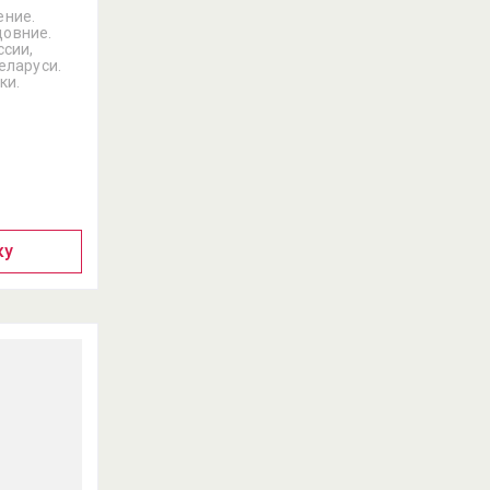
ение.
овние.
ссии,
еларуси.
ки.
ку