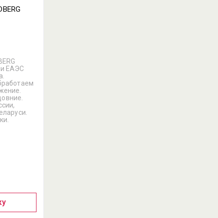
RDBERG
DBERG
ми ЕАЭС
а.
обработаем
жение.
овние.
ссии,
еларуси.
ки.
ку