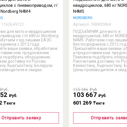
иклов с пневмоприводом, г/
квадроциклов, 680 кг NO
г Nordberg N4M4
N4M5
RG
NORDBERG
:
1162649121
Артикул:
748892864
ик для мото и квадроциклов
ПОДЪЕМНИК для мото и
приводом, г/п 680 кг Nordberg
квадроциклов, 680 кг NOR
аботаем с юр.лицами ЕАЭС
N4M5. Работаем с юр.лица
едников с 2012 года.
без посредников с 2012 год
йте ваши заявки, обработаем
Присылайте ваши заявки, 
ставим ком. предложение.
и предоставим ком. предло
 подобрать оборудовние.
Поможем подобрать оборуд
аем доставку по России,
Рассчитаем доставку по Ро
ану, Кыргызстану, Беларуси.
Казахстану, Кыргызстану, Б
оизводителя и скидки.
Цены производителя и скид
₽уб.
115 186
₽уб.
152
103 667
₽уб.
₽уб.
2
601 269
₸енге
₸енге
Отправить заявку
Отправить заяв