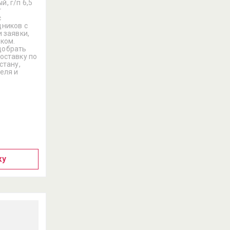
, г/п 6,5
т
с
дников с
 заявки,
ком.
добрать
оставку по
стану,
еля и
ку