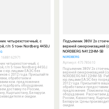
ик четырехстоечный, c
Подъемник 380V 2х стоечн
ой, г/п 5 тонн Nordberg 4450J
верхней синхронизацией (
NORDBERG N4122HM-5B
RG
NORDBERG
:
1688162971
Артикул:
475785610
ик четырехстоечный, c
й, г/п 5 тонн Nordberg 4450J.
Подъемник 380V 2х стоечны
м с юр.лицами ЕАЭС без
верхней синхронизацией (с
иков с 2012 года. Присылайте
NORDBERG N4122HM-5B. Ра
явки, обработаем и
юр.лицами ЕАЭС без посре
авим ком. предложение.
2012 года. Присылайте ваши
 подобрать оборудовние.
обработаем и предоставим 
аем доставку по России,
предложение. Поможем по
ану, Кыргызстану, Беларуси.
оборудовние. Рассчитаем д
оизводителя и скидки.
России, Казахстану, Кыргыз
Беларуси. Цены производит
скидки.