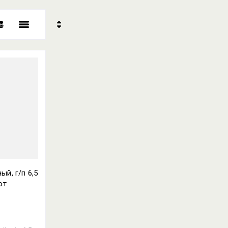
ь
- убывание
- возрастание
ние - Я-А
ние - А-Я
й, г/п 6,5
от