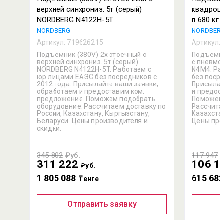
верхней синхрониз. 5т (серый)
квадроц
NORDBERG N4122H-5T
п 680 к
NORDBERG
NORDBE
Артикул:
719626215
Артикул
Подъемник (380V) 2х стоечный с
Подъемн
верхней синхрониз. 5т (серый)
с пневмо
NORDBERG N4122H-5T. Работаем с
N4M4. Р
юр.лицами ЕАЭС без посредников с
без поср
2012 года. Присылайте ваши заявки,
Присыла
обработаем и предоставим ком.
и предо
предложение. Поможем подобрать
Поможем
оборудовние. Рассчитаем доставку по
Рассчит
России, Казахстану, Кыргызстану,
Казахст
Беларуси. Цены производителя и
Цены пр
скидки.
345 802
₽уб.
117 947
311 222
106 
₽уб.
1 805 088
615 68
₸енге
Отправить заявку