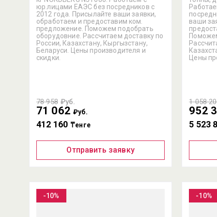
юр.лицами ЕАЭС без посредников с
Работае
2012 года. Присылайте ваши заявки,
посредн
обработаем и предоставим ком.
ваши за
предложение. Поможем подобрать
предост
оборудовние. Рассчитаем доставку по
Поможем
России, Казахстану, Кыргызстану,
Рассчит
Беларуси. Цены производителя и
Казахст
скидки.
Цены пр
78 958
₽уб.
1 058 2
71 062
952 
₽уб.
412 160
5 523 
₸енге
Отправить заявку
-10%
-10%