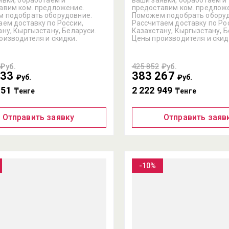
авим ком. предложение.
предоставим ком. предлож
 подобрать оборудовние.
Поможем подобрать оборуд
аем доставку по России,
Рассчитаем доставку по Ро
ану, Кыргызстану, Беларуси.
Казахстану, Кыргызстану, Б
оизводителя и скидки.
Цены производителя и скид
₽уб.
425 852
₽уб.
233
383 267
₽уб.
₽уб.
151
2 222 949
₸енге
₸енге
Отправить заявку
Отправить заяв
-10%