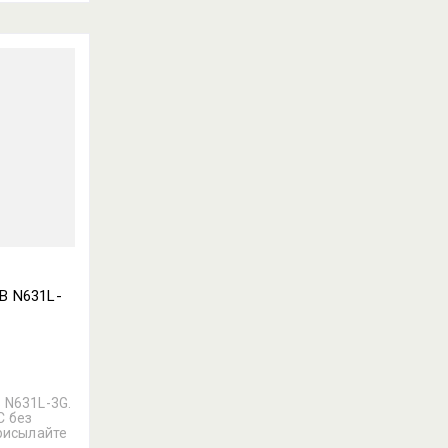
В N631L-
 N631L-3G.
С без
Присылайте