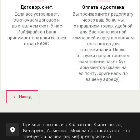
Договор, счет.
Оплата и доставка
Если все устраивает,
Вы производите предоплату
заключаем договор и
через ваш банк, мы
выставляем счет. У нас
отправляем товар, удобной
Райффайзен Банк
для Вас транспортной
принимает платежи со всех
компанией и предоставляем
стран ЕАЭС.
трек-номер для
отслеживания. После
отгрузки предоставляем
вам полный пакет бух.
документов (сканы на
эл.почту, оригиналы по
вашему адресу).
Назад
Прямые поставки в Казахстан, Кыргызстан,
Беларусь, Армению. Можем поставить все, что
требуется вашей фирме(предприятию).