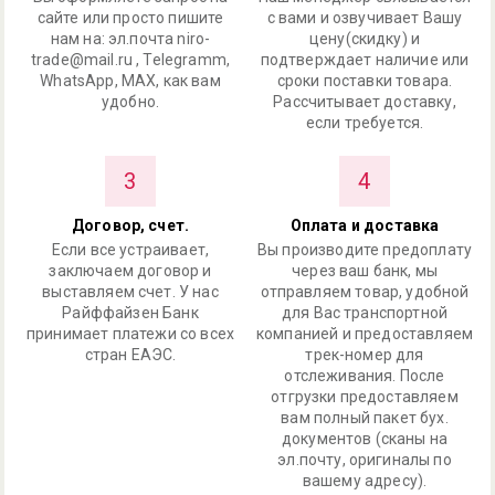
сайте или просто пишите
с вами и озвучивает Вашу
нам на: эл.почта niro-
цену(скидку) и
trade@mail.ru , Telegramm,
подтверждает наличие или
WhatsApp, MAX, как вам
сроки поставки товара.
удобно.
Рассчитывает доставку,
если требуется.
3
4
Договор, счет.
Оплата и доставка
Если все устраивает,
Вы производите предоплату
заключаем договор и
через ваш банк, мы
выставляем счет. У нас
отправляем товар, удобной
Райффайзен Банк
для Вас транспортной
принимает платежи со всех
компанией и предоставляем
стран ЕАЭС.
трек-номер для
отслеживания. После
отгрузки предоставляем
вам полный пакет бух.
документов (сканы на
эл.почту, оригиналы по
вашему адресу).