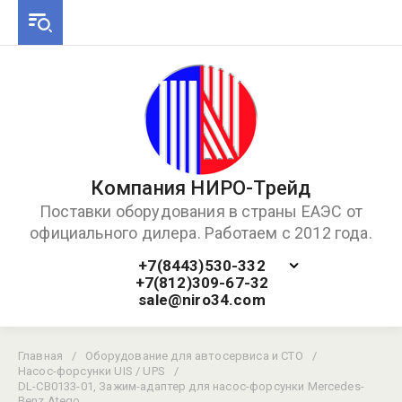
Компания НИРО-Трейд
Поставки оборудования в страны ЕАЭС от
официального дилера. Работаем с 2012 года.
+7(8443)530-332
+7(812)309-67-32
sale@niro34.com
Главная
/
Оборудование для автосервиса и СТО
/
Насос-форсунки UIS / UPS
/
DL-CB0133-01, Зажим-адаптер для насос-форсунки Mercedes-
Benz Atego