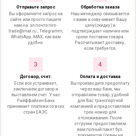
Отправьте запрос
Обработка заказа
Вы оформляете запрос на
Наш менеджер связывается
сайте или просто пишите
с вами и озвучивает Вашу
нам на: эл.почта niro-
цену(скидку) и
trade@mail.ru , Telegramm,
подтверждает наличие или
WhatsApp, MAX, как вам
сроки поставки товара.
удобно.
Рассчитывает доставку,
если требуется.
3
4
Договор, счет.
Оплата и доставка
Если все устраивает,
Вы производите предоплату
заключаем договор и
через ваш банк, мы
выставляем счет. У нас
отправляем товар, удобной
Райффайзен Банк
для Вас транспортной
принимает платежи со всех
компанией и предоставляем
стран ЕАЭС.
трек-номер для
отслеживания. После
отгрузки предоставляем
вам полный пакет бух.
документов (сканы на