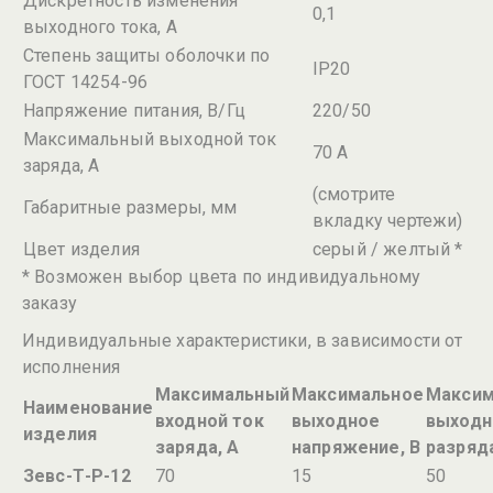
Дискретность изменения
0,1
выходного тока, А
Степень защиты оболочки по
IP20
ГОСТ 14254-96
Напряжение питания, В/Гц
220/50
Максимальный выходной ток
70 А
заряда, А
(смотрите
Габаритные размеры, мм
вкладку чертежи)
Цвет изделия
серый / желтый
*
*
Возможен выбор цвета по индивидуальному
заказу
Индивидуальные характеристики, в зависимости от
исполнения
Максимальный
Максимальное
Максим
Наименование
входной ток
выходное
выходн
изделия
заряда, А
напряжение, В
разряда
Зевс-Т-Р-12
70
15
50