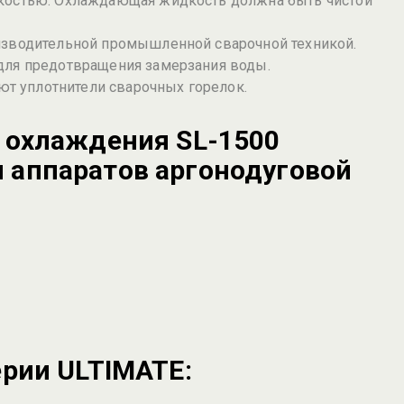
дкостью. Охлаждающая жидкость должна быть чистой
оизводительной промышленной сварочной техникой.
для предотвращения замерзания воды.
т уплотнители сварочных горелок.
я охлаждения SL-1500
 аппаратов аргонодуговой
ерии ULTIMATE: