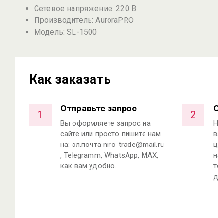
Сетевое напряжение: 220 В
Производитель: AuroraPRO
Модель: SL-1500
Как заказать
Отправьте запрос
О
1
2
Вы оформляете запрос на
Н
сайте или просто пишите нам
в
на: эл.почта niro-trade@mail.ru
ц
, Telegramm, WhatsApp, MAX,
н
как вам удобно.
т
д