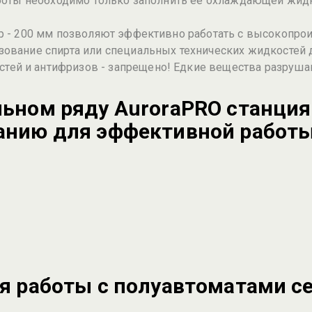
работы необходимо только заполнить ее охлаждающей жи
ор - 200 мм позволяют эффективно работать с высокопр
зование спирта или специальных технических жидкостей 
ей и антифризов - запрещено! Едкие вещества разрушаю
льном ряду AuroraPRO станци
анию для эффективной работы
ля работы с полуавтоматами с