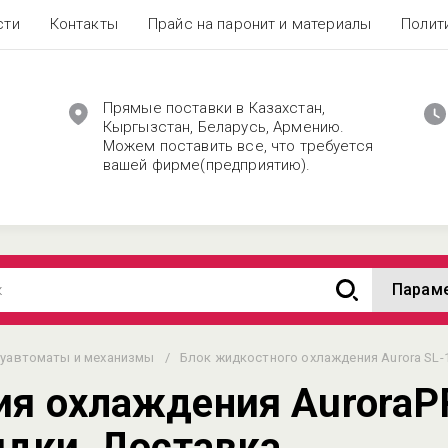
сти
Контакты
Прайс на паронит и материалы
Полит
Прямые поставки в Казахстан,
Кыргызстан, Беларусь, Армению.
Можем поставить все, что требуется
вашей фирме(предприятию).
Парам
уавтоматы и механизмы
/
Блок жидкостного охлаждения Aurora SL-
ия охлаждения AuroraP
идки, Доставка.