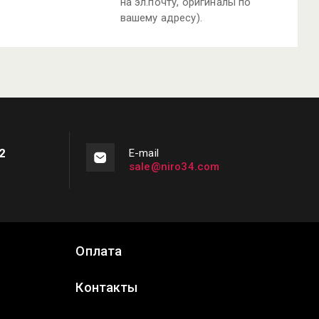
на эл.почту, оригиналы по
вашему адресу).
2
2
Е-mail
sale@niro34.com
m
Оплата
Контакты