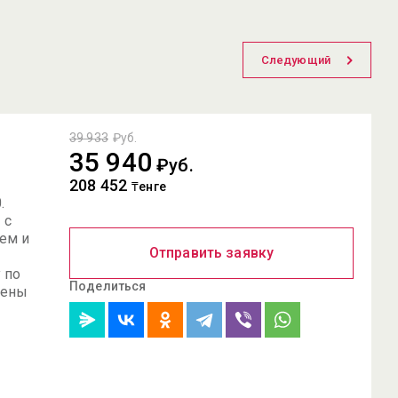
Следующий
39 933
₽уб.
35 940
₽уб.
208 452
₸енге
.
 с
аем и
Отправить заявку
 по
Поделиться
Цены