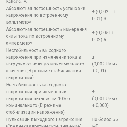
канала, А
Абсолютная погрешность установки
± (0,002U +
напряжения по встроенному
0,01) В
вольтметру
Абсолютная погрешность измерения
± (0,005I +
силы тока по встроенному
0,02) А
амперметру
Нестабильность выходного
напряжения при изменении тока в
±
нагрузке от ноля до максимального
(0,002·Uвых
значения (В режиме стабилизации
+ 0,01)
напряжения)
Нестабильность выходного
напряжения при изменении
±
напряжения питания на 10% от
(0,001·Uвых
номинального (В режиме
+ 0,003)
стабилизации напряжения)
Пульсации выходного напряжения
не более 55
(Среднеквадратическое значение)
мВ