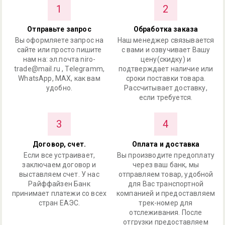
1
2
Отправьте запрос
Обработка заказа
Вы оформляете запрос на
Наш менеджер связывается
сайте или просто пишите
с вами и озвучивает Вашу
нам на: эл.почта niro-
цену(скидку) и
trade@mail.ru , Telegramm,
подтверждает наличие или
WhatsApp, MAX, как вам
сроки поставки товара.
удобно.
Рассчитывает доставку,
если требуется.
3
4
Договор, счет.
Оплата и доставка
Если все устраивает,
Вы производите предоплату
заключаем договор и
через ваш банк, мы
выставляем счет. У нас
отправляем товар, удобной
Райффайзен Банк
для Вас транспортной
принимает платежи со всех
компанией и предоставляем
стран ЕАЭС.
трек-номер для
отслеживания. После
отгрузки предоставляем