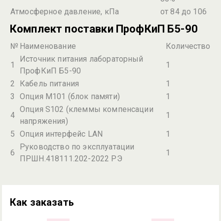
Атмосферное давление, кПа
от 84 до 106
Комплект поставки ПрофКиП Б5-90
№
Наименование
Количество
Источник питания лабораторный
1
1
ПрофКиП Б5-90
2
Кабель питания
1
3
Опция М101 (блок памяти)
1
Опция S102 (клеммы компенсации
4
1
напряжения)
5
Опция интерфейс LAN
1
Руководство по эксплуатации
6
1
ПРШН.418111.202-2022 РЭ
Как заказать