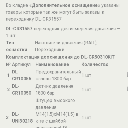
Во кладке
«Дополнительное оснащение»
указаны
товары которые так же могут быть заказы к
переходнику DL-CR31557
DL-CR31557
переходник для измерения давления —
1 шт
Тип
Накопители давления (RAIL),
оснастки
Переходники
Комплектация дооснащения до DL-CR50310KIT
№
Артикул
Наименование
Количество
DL-
Предохранительный
1
1 шт
CR10056
клапан 1800 бар
DL-
Датчик давления
2
1 шт
CR10050
1800 бар
Штуцер высокого
давления
DL-
М14(1,5)хМ14(1,5) в
3
1 шт
UNI30218
к-те с шайбой-
прокладкой DL-