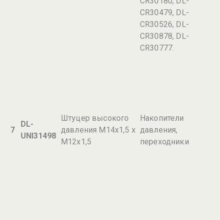
CR30180, DL-
CR30479, DL-
CR30526, DL-
CR30878, DL-
CR30777.
Штуцер высокого
Накопители
DL-
7
давления М14х1,5 х
давления,
UNI31498
М12х1,5
переходники