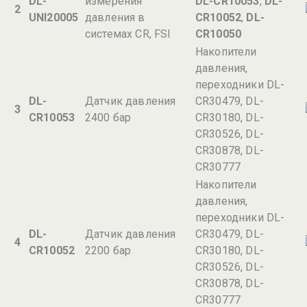
DL-
измерения
DL-CR10053
,
DL-
2
UNI20005
давления в
CR10052
,
DL-
системах CR, FSI
CR10050
Накопители
давления,
переходники DL-
DL-
Датчик давления
CR30479, DL-
3
CR10053
2400 бар
CR30180, DL-
CR30526, DL-
CR30878, DL-
CR30777
Накопители
давления,
переходники DL-
DL-
Датчик давления
CR30479, DL-
4
CR10052
2200 бар
CR30180, DL-
CR30526, DL-
CR30878, DL-
CR30777