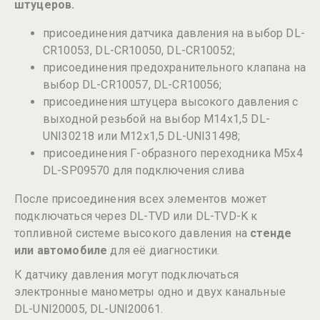
штуцеров.
присоединения датчика давления на выбор DL-
CR10053, DL-CR10050, DL-CR10052;
присоединения предохранительного клапана на
выбор DL-CR10057, DL-CR10056;
присоединения штуцера высокого давления с
выходной резьбой на выбор М14х1,5 DL-
UNI30218 или М12х1,5 DL-UNI31498;
присоединения Г-образного переходника М5х4
DL-SP09570 для подключения слива
После присоединения всех элементов может
подключаться через DL-TVD или DL-TVD-K к
топливной системе высокого давления на
стенде
или автомобиле
для её диагностики.
К датчику давления могут подключаться
электронные манометры одно и двух канальные
DL-UNI20005, DL-UNI20061.