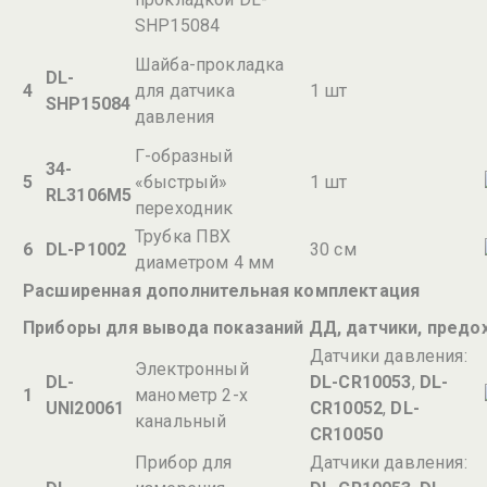
SHP15084
Шайба-прокладка
DL-
4
для датчика
1 шт
SHP15084
давления
Г-образный
34-
5
«быстрый»
1 шт
RL3106M5
переходник
Трубка ПВХ
6
DL-P1002
30 см
диаметром 4 мм
Расширенная дополнительная комплектация
Приборы для вывода показаний ДД, датчики, предо
Датчики давления:
Электронный
DL-
DL-CR10053
,
DL-
1
манометр 2-х
UNI20061
CR10052
,
DL-
канальный
CR10050
Прибор для
Датчики давления: