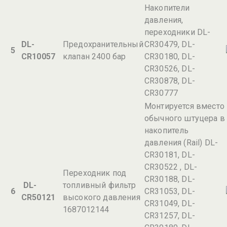
Накопители
давления,
переходники DL-
DL-
Предохранительный
CR30479, DL-
5
CR10057
клапан 2400 бар
CR30180, DL-
CR30526, DL-
CR30878, DL-
CR30777
Монтируется вместо
обычного штуцера в
накопитель
давления (Rail) DL-
CR30181, DL-
CR30522 , DL-
Переходник под
CR30188, DL-
DL-
топливный фильтр
6
CR31053, DL-
CR50121
высокого давления
CR31049, DL-
1687012144
CR31257, DL-